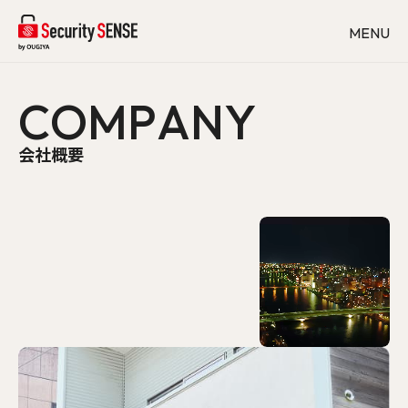
MENU
会社概要
C
O
M
P
A
N
Y
取扱品目
工事内容
会社概要
設置事例
よくあるご質問
採用情報
お知らせ
お問い合わせ
FACEBOOK
INSTAGLAM
オンラインストアはこちら