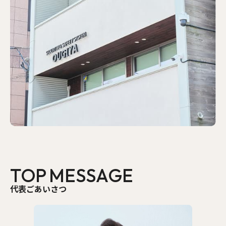
T
O
P
M
E
S
S
A
G
E
代表ごあいさつ